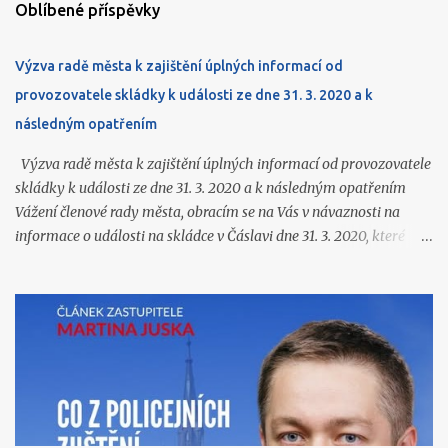
Oblíbené příspěvky
Výzva radě města k zajištění úplných informací od
provozovatele skládky k události ze dne 31. 3. 2020 a k
následným opatřením
Výzva radě města k zajištění úplných informací od provozovatele
skládky k události ze dne 31. 3. 2020 a k následným opatřením
Vážení členové rady města, obracím se na Vás v návaznosti na
informace o události na skládce v Čáslavi dne 31. 3. 2020, které
jsme získali ve vyrozumění Policie ČR (k dispozici na
https://www.caslavprovsechny.cz/2026/06/vyrozumeni-policie-
k-vybuchu-pozaru-na.html ) a o kterých jsem Vás souhrnně
informoval na zasedání zastupitelstva 22. 6. 2026. Ze zmíněného
vyrozumění a z navazujících podkladů podle mého názoru
vyplývají další závažné otázky, které dosud nejsou veřejnosti
srozumitelně a úplně zodpovězeny. Skládka v Čáslavi je zařízení,
jehož provoz dlouhodobě ovlivňuje život ve městě. V letošním roce