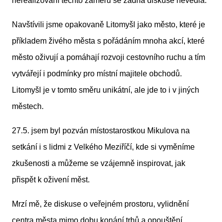
nerealizování těchto záměrů se žádná diskuse nevedla.
Navštívili jsme opakovaně Litomyšl jako město, které je
příkladem živého města s pořádáním mnoha akcí, které
město oživují a pomáhají rozvoji cestovního ruchu a tím
vytvářejí i podmínky pro místní majitele obchodů.
Litomyšl je v tomto směru unikátní, ale jde to i v jiných
městech.
27.5. jsem byl pozván místostarostkou Mikulova na
setkání i s lidmi z Velkého Meziříčí, kde si vyměníme
zkušenosti a můžeme se vzájemně inspirovat, jak
přispět k oživení měst.
Mrzí mě, že diskuse o veřejném prostoru, vylidnění
centra města mimo dobu konání trhů a opouštění