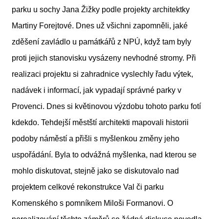
parku u sochy Jana Žižky podle projekty architektky
Martiny Forejtové. Dnes už všichni zapomněli, jaké
zděšení zavládlo u památkářů z NPÚ, když tam byly
proti jejich stanovisku vysázeny nevhodné stromy. Při
realizaci projektu si zahradnice vyslechly řadu výtek,
nadávek i informací, jak vypadají správné parky v
Provenci. Dnes si květinovou výzdobu tohoto parku fotí
kdekdo. Tehdejší městští architekti mapovali historii
podoby náměstí a přišli s myšlenkou změny jeho
uspořádání. Byla to odvážná myšlenka, nad kterou se
mohlo diskutovat, stejně jako se diskutovalo nad
projektem celkové rekonstrukce Val či parku
Komenského s pomníkem Miloši Formanovi. O