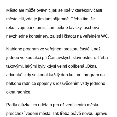
Město ale může ovlivnit, jak se lidé v kterékoliv části
města cítí, zda je jim tam příjemně. Třeba tím, že
rekultivuje park, umístí tam pěkné lavičky, uschová
nevzhledné kontejnery, zajistí i čistotu na veřejném WC.
Nabídne program ve veřejném prostoru častěji, než
jednou velkou akcí při Čáslavských slavnostech. Třeba
takovými, jakými byly kdysi velmi oblíbená „Okna
adventu“, kdy se konal každý den kulturní program na
balkonu radnice spojený s rozsvěcením vždy jednoho
okna radnice.
Padla otázka, co udělalo pro oživení centra města
předchozí vedení města. Tak třeba právě novou úpravu