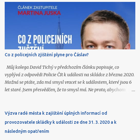
Všechny jsme následně zveřejnili také na našich sociálních sítích.
11. června navštívil Martin Jusko Den otevřených dveří v Domově
důchodců. Zúčastnil se prohlídky obou budov a získal bližší
představu o rozsahu služeb, které tato městská organizace
poskytuje našim seniorům. 11. června se Filip Velímský zúčastnil
jednání redakční rady Čáslavských novin. 16. června organizoval
Filip Velímský pro veřejnost poznávací výlet spolku Včela
Co z policejních zjištění plyne pro Čáslav?
Čáslavská do Golčova Jeníkova, jehož součástí byla návštěva
židovského hřbitova, ghetta, synagogy, kostela sv. Markéty, tvrze i
Můj kolega David Tichý v předchozím článku popisuje, co
Lorety. 16. června účinkovala Klára Fidlerová na Slavno...
vyplývá z odpovědi Policie ČR k události na skládce z března 2020.
Možná se ptáte, zda má smysl vracet se k událostem, které jsou 6
let staré. Jsem přesvědčen, že to smysl má. Ne proto, abychom
hledali viníky, ale proto, abychom se podle toho dokázali zařídit
do budoucna. Podstata je jednoduchá. Stačilo špatné označení
odpadu u jeho původce a na skládku vedle našeho města se dostal
Výzva radě města k zajištění úplných informací od
nebezpečný odpad, na jehož skutečné složení se přišlo až později a
provozovatele skládky k události ze dne 31. 3. 2020 a k
jen díky policejnímu vyšetřování. Podle vyjádření provozovatele
následným opatřením
skládky (AVE CZ) přitom kromě špatného označení odpadu vše