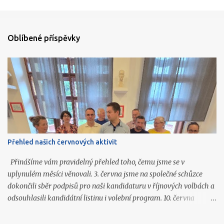
Oblíbené příspěvky
Přehled našich červnových aktivit
Přinášíme vám pravidelný přehled toho, čemu jsme se v
uplynulém měsíci věnovali. 3. června jsme na společné schůzce
dokončili sběr podpisů pro naši kandidaturu v říjnových volbách a
odsouhlasili kandidátní listinu i volební program. 10. června
připravili Martin Jusko, David Tichý, Vlastislav Málek a Jiří
Honzíček články do prázdninového vydání Čáslavských novin.