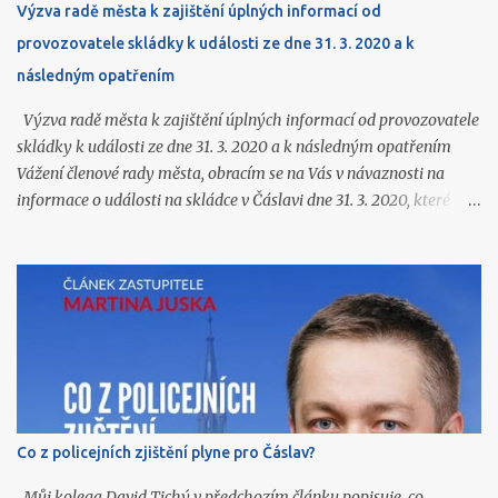
Výzva radě města k zajištění úplných informací od
provozovatele skládky k události ze dne 31. 3. 2020 a k
následným opatřením
Výzva radě města k zajištění úplných informací od provozovatele
skládky k události ze dne 31. 3. 2020 a k následným opatřením
Vážení členové rady města, obracím se na Vás v návaznosti na
informace o události na skládce v Čáslavi dne 31. 3. 2020, které
jsme získali ve vyrozumění Policie ČR (k dispozici na
https://www.caslavprovsechny.cz/2026/06/vyrozumeni-policie-
k-vybuchu-pozaru-na.html ) a o kterých jsem Vás souhrnně
informoval na zasedání zastupitelstva 22. 6. 2026. Ze zmíněného
vyrozumění a z navazujících podkladů podle mého názoru
vyplývají další závažné otázky, které dosud nejsou veřejnosti
srozumitelně a úplně zodpovězeny. Skládka v Čáslavi je zařízení,
jehož provoz dlouhodobě ovlivňuje život ve městě. V letošním roce
došlo k zahájení provozu další etapy skládkování o objemu téměř
Co z policejních zjištění plyne pro Čáslav?
600 tis. m 3 , jejíž provoz dle odhadů potrvá minimálně několik
let. Občané města proto potřebují vědět, co se na skládce skutečně
Můj kolega David Tichý v předchozím článku popisuje, co