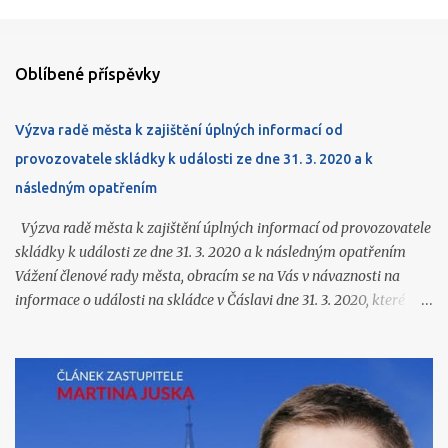
Oblíbené příspěvky
Výzva radě města k zajištění úplných informací od
provozovatele skládky k události ze dne 31. 3. 2020 a k
následným opatřením
Výzva radě města k zajištění úplných informací od provozovatele
skládky k události ze dne 31. 3. 2020 a k následným opatřením
Vážení členové rady města, obracím se na Vás v návaznosti na
informace o události na skládce v Čáslavi dne 31. 3. 2020, které
jsme získali ve vyrozumění Policie ČR (k dispozici na
https://www.caslavprovsechny.cz/2026/06/vyrozumeni-policie-
k-vybuchu-pozaru-na.html ) a o kterých jsem Vás souhrnně
informoval na zasedání zastupitelstva 22. 6. 2026. Ze zmíněného
vyrozumění a z navazujících podkladů podle mého názoru
vyplývají další závažné otázky, které dosud nejsou veřejnosti