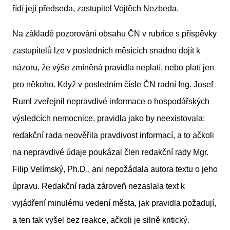
řídí její předseda, zastupitel Vojtěch Nezbeda.
Na základě pozorování obsahu ČN v rubrice s příspěvky
zastupitelů lze v posledních měsících snadno dojít k
názoru, že výše zmíněná pravidla neplatí, nebo platí jen
pro někoho. Když v posledním čísle ČN radní Ing. Josef
Ruml zveřejnil nepravdivé informace o hospodářských
výsledcích nemocnice, pravidla jako by neexistovala:
redakční rada neověřila pravdivost informací, a to ačkoli
na nepravdivé údaje poukázal člen redakční rady Mgr.
Filip Velímský, Ph.D., ani nepožádala autora textu o jeho
úpravu. Redakční rada zároveň nezaslala text k
vyjádření minulému vedení města, jak pravidla požadují,
a ten tak vyšel bez reakce, ačkoli je silně kritický.