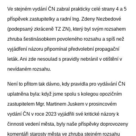
Ve stejném vydání ČN zabral prakticky celé strany 4 a 5
příspěvek zastupitelky a radní Ing. Zdeny Nezbedové
(podepsaný zkráceně TZ ZN), který byl svým rozsahem
zhruba šestinásobkem povoleného rozsahu a spíš než
vyjádření názoru připomínal předvolební propagační
leták. Ani zde nesoulad s pravidly nebránil v otištění v
nevídaném rozsahu.
Není to přitom tak dávno, kdy pravidla pro vydávání ČN
uplatněna byla: když jsme spolu s kolegou opozičním
zastupitelem Mgr. Martinem Juskem v prosincovém
vydání ČN v roce 2023 vyjádřili své kritické názory k
činnosti vedení města, byly naše příspěvky doprovozeny
komentáři starosty města ve zhruba stejném rozsahu