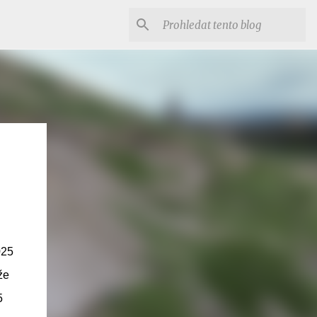
025
že
5