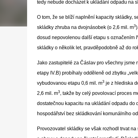
tedy nebude docházet k ukládání odpadu na skl
O tom, že se blíží naplnění kapacity skládky, s
3
skládky zhruba na dvojnásobek (o 2,6 mil. m
)
dosud nepovolenou další etapu s označením IV
skládky o několik let, pravděpodobně až do r
Jako zastupitelé za Čáslav pro všechny jsme na
etapy IV.B) probíhaly odděleně od zbytku „velké
3
vybudovanou etapu 0,6 mil. m
je z hlediska d
3
2,6 mil. m
, takže by celý povolovací proces mo
dostatečnou kapacitu na ukládání odpadu do 
hospodářství bez skládkování komunálního o
Provozovatel skládky se však rozhodl trvat na 