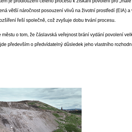
kem je prodloužení celého procesu k získání povolení pro „malé
ená větší náročnost posouzení vlivů na životní prostředí (EIA) a
ozšíření řeší společně, což zvyšuje dobu trvání procesu.
 městu o tom, že čáslavská veřejnost brání vydání povolení ve
jde především o předvídatelný důsledek jeho vlastního rozhodn