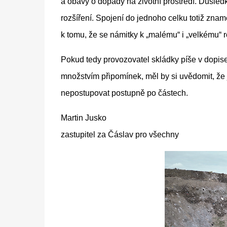
a obavy o dopady na životní prostředí. Důsled
rozšíření. Spojení do jednoho celku totiž znam
k tomu, že se námitky k „malému“ i „velkému“ r
Pokud tedy provozovatel skládky píše v dopise
množstvím připomínek, měl by si uvědomit, že 
nepostupovat postupně po částech.
Martin Jusko
zastupitel za Čáslav pro všechny