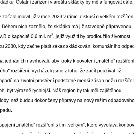
ádku. Ostatní zařízení v areálu skládky by měla fungovat dále.
e začalo mluvit již v roce 2023 v rámci diskusí o velkém rozšířen
. Během nich zaznělo, že skládka má již stavebně připravenou, 
3
.B o kapacitě 0,6 mil. m
, jejíž využití by prodloužilo životnost
oku 2030, kdy začne platit zákaz skládkování komunálního odpa
 jednáních navrhovali, aby kroky k povolení „malého“ rozšíření 
ho“ rozšíření. Vycházeli jsme z toho, že začít používat již
opadů na životní prostředí podstatně menší zásah než u rozšířen
hl být výrazně rychlejší. Náš region by tak měl zajištěnou
doby, než budou dokončeny přípravy na nový režim odpadovéh
dpadu.
spojení „malého“ rozšíření s tím „velkým“, které vyvolává kontro