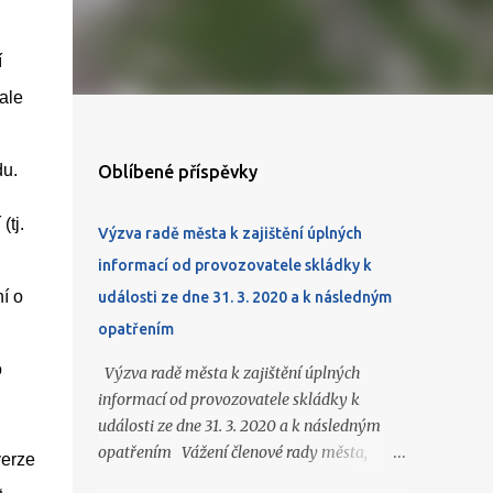
í
ale
du.
Oblíbené příspěvky
(tj.
Výzva radě města k zajištění úplných
informací od provozovatele skládky k
í o
události ze dne 31. 3. 2020 a k následným
opatřením
o
Výzva radě města k zajištění úplných
informací od provozovatele skládky k
události ze dne 31. 3. 2020 a k následným
opatřením Vážení členové rady města,
verze
obracím se na Vás v návaznosti na