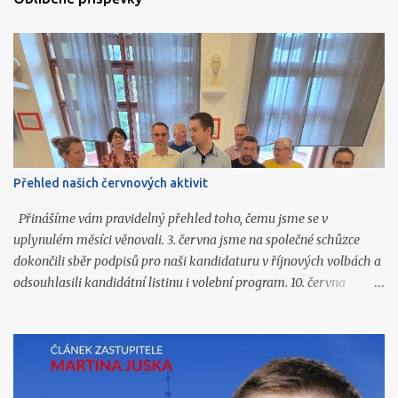
Přehled našich červnových aktivit
Přinášíme vám pravidelný přehled toho, čemu jsme se v
uplynulém měsíci věnovali. 3. června jsme na společné schůzce
dokončili sběr podpisů pro naši kandidaturu v říjnových volbách a
odsouhlasili kandidátní listinu i volební program. 10. června
připravili Martin Jusko, David Tichý, Vlastislav Málek a Jiří
Honzíček články do prázdninového vydání Čáslavských novin.
Všechny jsme následně zveřejnili také na našich sociálních sítích.
11. června navštívil Martin Jusko Den otevřených dveří v Domově
důchodců. Zúčastnil se prohlídky obou budov a získal bližší