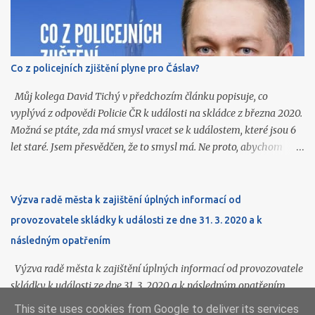
představu o rozsahu služeb, které tato městská organizace
poskytuje našim seniorům. 11. června se Filip Velímský zúčastnil
jednání redakční rady Čáslavských novin. 16. června organizoval
Filip Velímský pro veřejnost poznávací výlet spolku Včela
Co z policejních zjištění plyne pro Čáslav?
Čáslavská do Golčova Jeníkova, jehož součástí byla návštěva
židovského hřbitova, ghetta, synagogy, kostela sv. Markéty, tvrze i
Můj kolega David Tichý v předchozím článku popisuje, co
Lorety. 16. června účinkovala Klára Fidlerová na Slavno...
vyplývá z odpovědi Policie ČR k události na skládce z března 2020.
Možná se ptáte, zda má smysl vracet se k událostem, které jsou 6
let staré. Jsem přesvědčen, že to smysl má. Ne proto, abychom
hledali viníky, ale proto, abychom se podle toho dokázali zařídit
do budoucna. Podstata je jednoduchá. Stačilo špatné označení
odpadu u jeho původce a na skládku vedle našeho města se dostal
Výzva radě města k zajištění úplných informací od
nebezpečný odpad, na jehož skutečné složení se přišlo až později a
provozovatele skládky k události ze dne 31. 3. 2020 a k
jen díky policejnímu vyšetřování. Podle vyjádření provozovatele
následným opatřením
skládky (AVE CZ) přitom kromě špatného označení odpadu vše
ostatní proběhlo podle předpisů. Právě v tom vidím zásadní zprávu
Výzva radě města k zajištění úplných informací od provozovatele
pro nás. Nejde jen o selhání jedné firmy, která odpad špatně
skládky k události ze dne 31. 3. 2020 a k následným opatřením
označila ve snaze ušetřit peníze za jeho likvidaci. Problém je v
Vážení členové rady města, obracím se na Vás v návaznosti na
This site uses cookies from Google to deliver its services