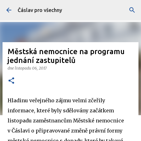
Přeskočit na hlavní obsah
Čáslav pro všechny
Městská nemocnice na programu
jednání zastupitelů
dne
listopadu 06, 2017
Hladinu veřejného zájmu velmi zčeřily
informace, které byly sdělovány začátkem
listopadu zaměstnancům Městské nemocnice
v Čáslavi o připravované změně právní formy
městské nemocnice s dopady, které by takové