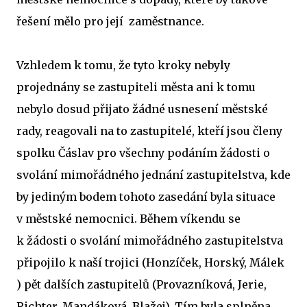
řešení mělo pro její zaměstnance.
Vzhledem k tomu, že tyto kroky nebyly
projednány se zastupiteli města ani k tomu
nebylo dosud přijato žádné usnesení městské
rady, reagovali na to zastupitelé, kteří jsou členy
spolku Čáslav pro všechny podáním žádosti o
svolání mimořádného jednání zastupitelstva, kde
by jediným bodem tohoto zasedání byla situace
v městské nemocnici. Během víkendu se
k žádosti o svolání mimořádného zastupitelstva
připojilo k naší trojici (Honzíček, Horský, Málek
) pět dalších zastupitelů (Provazníková, Jerie,
Richter, Mandáková, Blažej). Tím byla splněna