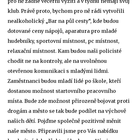
pro ně žádné večerní vyžití a v týdnu nemají svůj
klub. Právě proto, bychom pro ně rádi vytvořili
nealkoholický „Bar na půl cesty“, kde budou
dotované ceny nápojů, aparatura pro mladé
hudebníky, sportovní místnost, pc místnost,
relaxační místnost. Kam budou naši policisté
chodit ne na kontroly, ale na uvolněnou
otevřenou komunikaci s mladými lidmi.
Zaměstnanci budou mladí lidé po škole, kteří
dostanou možnost startovního pracovního
místa. Bude zde možnost přirozeně bojovat proti
drogám a město se tak bude podílet na výchově
našich dětí. Pojďme společně pozitivně měnit
naše město. Připravili jsme pro Vás nabídku