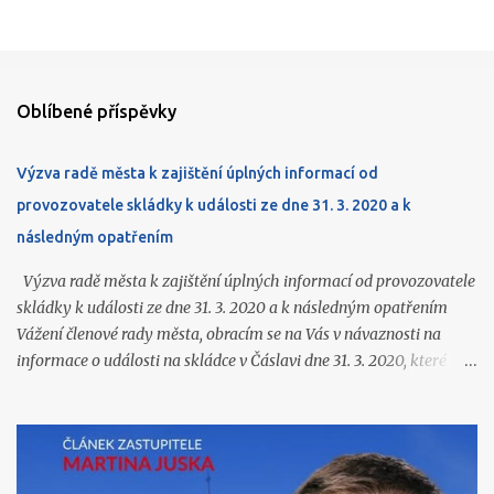
Oblíbené příspěvky
Výzva radě města k zajištění úplných informací od
provozovatele skládky k události ze dne 31. 3. 2020 a k
následným opatřením
Výzva radě města k zajištění úplných informací od provozovatele
skládky k události ze dne 31. 3. 2020 a k následným opatřením
Vážení členové rady města, obracím se na Vás v návaznosti na
informace o události na skládce v Čáslavi dne 31. 3. 2020, které
jsme získali ve vyrozumění Policie ČR (k dispozici na
https://www.caslavprovsechny.cz/2026/06/vyrozumeni-policie-
k-vybuchu-pozaru-na.html ) a o kterých jsem Vás souhrnně
informoval na zasedání zastupitelstva 22. 6. 2026. Ze zmíněného
vyrozumění a z navazujících podkladů podle mého názoru