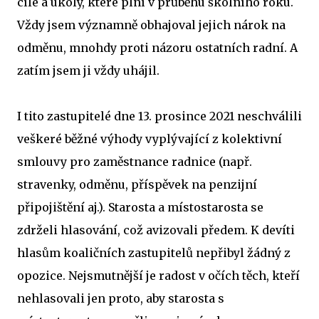
cíle a úkoly, které plní v průběhu školního roku.
Vždy jsem významně obhajoval jejich nárok na
odměnu, mnohdy proti názoru ostatních radní. A
zatím jsem ji vždy uhájil.
I tito zastupitelé dne 13. prosince 2021 neschválili
veškeré běžné výhody vyplývající z kolektivní
smlouvy pro zaměstnance radnice (např.
stravenky, odměnu, příspěvek na penzijní
připojištění aj.). Starosta a místostarosta se
zdrželi hlasování, což avizovali předem. K devíti
hlasům koaličních zastupitelů nepřibyl žádný z
opozice. Nejsmutnější je radost v očích těch, kteří
nehlasovali jen proto, aby starosta s