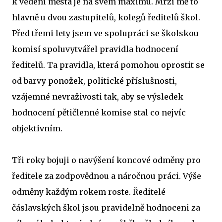
k vedení města je na svém maximu. Mrzí mě to
hlavně u dvou zastupitelů, kolegů ředitelů škol.
Před třemi lety jsem ve spolupráci se školskou
komisí spoluvytvářel pravidla hodnocení
ředitelů. Ta pravidla, která pomohou oprostit se
od barvy ponožek, politické příslušnosti,
vzájemné nevraživosti tak, aby se výsledek
hodnocení pětičlenné komise stal co nejvíc
objektivním.
Tři roky bojuji o navýšení koncové odměny pro
ředitele za zodpovědnou a náročnou práci. Výše
odměny každým rokem roste. Ředitelé
čáslavských škol jsou pravidelně hodnoceni za