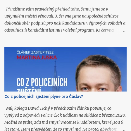
Přinášíme vám pravidelný přehled toho, čemu jsme se v
uplynulém měsíci věnovali. 3. června jsme na společné schůzce
dokončili sběr podpisů pro naši kandidaturu v říjnových volbách a
odsouhlasili kandidátní listinu i volební program. 10. června
připravili Martin Jusko, David Tichý, Vlastislav Málek a Jiří
Honzíček články do prázdninového vydání Čáslavských novin.
Všechny jsme následně zveřejnili také na našich sociálních sítích.
11. června navštívil Martin Jusko Den otevřených dveří v Domově
důchodců. Zúčastnil se prohlídky obou budov a získal bližší
představu o rozsahu služeb, které tato městská organizace
poskytuje našim seniorům. 11. června se Filip Velímský zúčastnil
jednání redakční rady Čáslavských novin. 16. června organizoval
Filip Velímský pro veřejnost poznávací výlet spolku Včela
Co z policejních zjištění plyne pro Čáslav?
Čáslavská do Golčova Jeníkova, jehož součástí byla návštěva
židovského hřbitova, ghetta, synagogy, kostela sv. Markéty, tvrze i
Můj kolega David Tichý v předchozím článku popisuje, co
Lorety. 16. června účinkovala Klára Fidlerová na Slavno...
vyplývá z odpovědi Policie ČR k události na skládce z března 2020.
Možná se ptáte, zda má smysl vracet se k událostem, které jsou 6
let staré. Jsem přesvědčen, že to smysl má. Ne proto, abychom