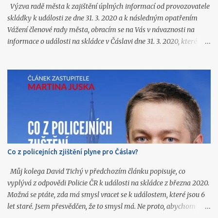
Výzva radě města k zajištění úplných informací od provozovatele
skládky k události ze dne 31. 3. 2020 a k následným opatřením
Vážení členové rady města, obracím se na Vás v návaznosti na
informace o události na skládce v Čáslavi dne 31. 3. 2020, které
jsme získali ve vyrozumění Policie ČR (k dispozici na
https://www.caslavprovsechny.cz/2026/06/vyrozumeni-policie-
k-vybuchu-pozaru-na.html ) a o kterých jsem Vás souhrnně
informoval na zasedání zastupitelstva 22. 6. 2026. Ze zmíněného
vyrozumění a z navazujících podkladů podle mého názoru
vyplývají další závažné otázky, které dosud nejsou veřejnosti
srozumitelně a úplně zodpovězeny. Skládka v Čáslavi je zařízení,
jehož provoz dlouhodobě ovlivňuje život ve městě. V letošním roce
došlo k zahájení provozu další etapy skládkování o objemu téměř
Co z policejních zjištění plyne pro Čáslav?
600 tis. m 3 , jejíž provoz dle odhadů potrvá minimálně několik
let. Občané města proto potřebují vědět, co se na skládce skutečně
Můj kolega David Tichý v předchozím článku popisuje, co
stalo, jaká opatření byla p...
vyplývá z odpovědi Policie ČR k události na skládce z března 2020.
Možná se ptáte, zda má smysl vracet se k událostem, které jsou 6
let staré. Jsem přesvědčen, že to smysl má. Ne proto, abychom
hledali viníky, ale proto, abychom se podle toho dokázali zařídit