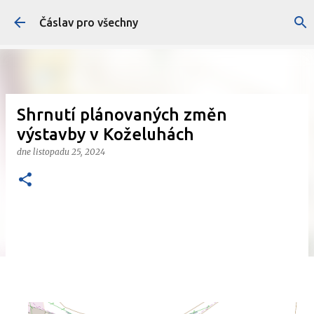
Přeskočit na hlavní obsah
Čáslav pro všechny
Shrnutí plánovaných změn
výstavby v Koželuhách
dne
listopadu 25, 2024