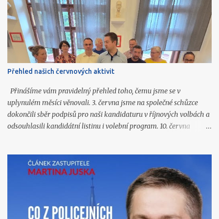
Přehled našich červnových aktivit
Přinášíme vám pravidelný přehled toho, čemu jsme se v
uplynulém měsíci věnovali. 3. června jsme na společné schůzce
dokončili sběr podpisů pro naši kandidaturu v říjnových volbách a
odsouhlasili kandidátní listinu i volební program. 10. června
připravili Martin Jusko, David Tichý, Vlastislav Málek a Jiří
Honzíček články do prázdninového vydání Čáslavských novin.
Všechny jsme následně zveřejnili také na našich sociálních sítích.
11. června navštívil Martin Jusko Den otevřených dveří v Domově
důchodců. Zúčastnil se prohlídky obou budov a získal bližší
představu o rozsahu služeb, které tato městská organizace
poskytuje našim seniorům. 11. června se Filip Velímský zúčastnil