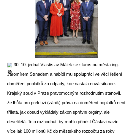
30. 10. jednal Vlastislav Málek se starostou města ing.
Jaromírem Strnadem a nabídl mu spolupráci ve věci řešení
doměření poplatků za odpady, kde nastala nová situace.
Krajský soud v Praze pravomocným rozhodnutím stanovil,
že lhůta pro prekluzi (zánik) práva na doměření poplatků není
tříletá, jak dosud vykládaly zákon správní orgány, ale
desetiletá. Toto rozhodnutí by mohlo přinést Čáslavi navíc
více jak 100 milionů Kč do městského rozpočtu za roky