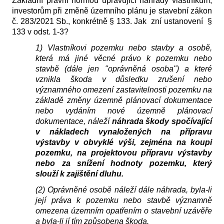
Základní právní normou upravující náhrady vlastníkům,
investorům při změně územního plánu je stavební zákon
č. 283/2021 Sb., konkrétně § 133. Jak zní ustanovení §
133 v odst. 1-3?
1) Vlastníkovi pozemku nebo stavby a osobě,
která má jiné věcné právo k pozemku nebo
stavbě (dále jen "oprávněná osoba") a které
vznikla škoda v důsledku zrušení nebo
významného omezení zastavitelnosti pozemku na
základě změny územně plánovací dokumentace
nebo vydáním nové územně plánovací
dokumentace, náleží
náhrada škody spočívající
v nákladech vynaložených na přípravu
výstavby v obvyklé výši, zejména na koupi
pozemku, na projektovou přípravu výstavby
nebo za snížení hodnoty pozemku, který
slouží k zajištění dluhu.
(2) Oprávněné osobě náleží dále náhrada, byla-li
její práva k pozemku nebo stavbě významně
omezena územním opatřením o stavební uzávěře
a byla-li jí tím způsobena škoda.