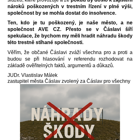
nároků poškozených v trestním řízení v plné výši,
společnost by se mohla dostat do insolvence.
Ten, kdo je tu poškozený, je naše město, a ne
společnost AVE CZ. Přesto se v Čáslavi šíří
spekulace, že bychom my měli hradit náhradu škody
této trestně stíhané společnosti.
Věřím, že občané Čáslavi zváží všechna pro a proti a
budou se při hlasování v referendu rozhodovat na
základě ověřitelných faktů, argumentů a důkazů.
JUDr. Vlastislav Málek
zastupitel města Čáslav zvolený za Čáslav pro všechny