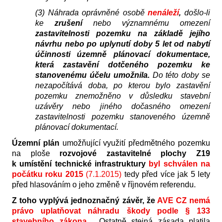
(3) Náhrada oprávněné osobě
nenáleží
,
došlo-li
ke
zrušení
nebo významnému omezení
zastavitelnosti pozemku na základě jejího
návrhu nebo po uplynutí doby 5 let od nabytí
účinnosti územně plánovací dokumentace,
která zastavění dotčeného pozemku ke
stanovenému účelu umožnila.
Do této doby se
nezapočítává doba, po kterou bylo zastavění
pozemku znemožněno v důsledku stavební
uzávěry nebo jiného dočasného omezení
zastavitelnosti pozemku stanoveného územně
plánovací dokumentací.
Územní plán
umožňující využití předmětného pozemku
na ploše
rozvojové zastavitelné plochy Z19
k umístění technické infrastruktury
byl schválen na
počátku roku 2015
(7.1.2015)
tedy před více jak 5 lety
před hlasováním o jeho změně v říjnovém referendu.
Z toho vyplývá jednoznačný závěr, že
AVE CZ
nemá
právo uplatňovat náhradu škody podle § 133
stavebního zákona.
Ostatně stejná zásada platila