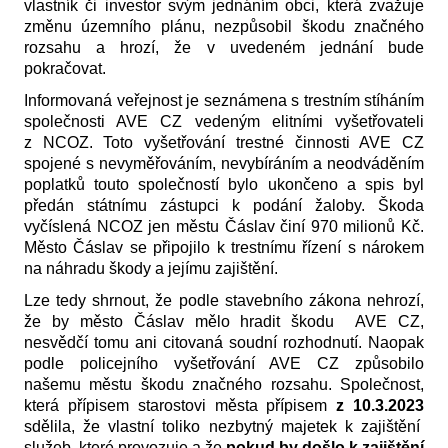
vlastník či investor svým jednáním obci, která zvažuje
změnu územního plánu, nezpůsobil škodu značného
rozsahu a hrozí, že v uvedeném jednání bude
pokračovat.
Informovaná veřejnost je seznámena s trestním stíháním
společnosti AVE CZ vedeným elitními vyšetřovateli
z NCOZ. Toto vyšetřování trestné činnosti AVE CZ
spojené s nevyměřováním, nevybíráním a neodváděním
poplatků touto společností bylo ukončeno a spis byl
předán státnímu zástupci k podání žaloby. Škoda
vyčíslená NCOZ jen městu Čáslav činí 970 milionů Kč.
Město Čáslav se připojilo k trestnímu řízení s nárokem
na náhradu škody a jejímu zajištění.
Lze tedy shrnout, že podle stavebního zákona nehrozí,
že by město Čáslav mělo hradit škodu AVE CZ,
nesvědčí tomu ani citovaná soudní rozhodnutí. Naopak
podle policejního vyšetřování AVE CZ způsobilo
našemu městu škodu značného rozsahu. Společnost,
která přípisem starostovi města přípisem
z 10.3.2023
sdělila, že vlastní toliko nezbytný majetek k zajištění
služeb, které provozuje a že
pokud by došlo k zajištění