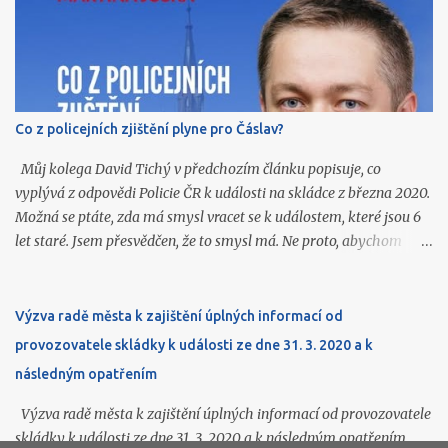
důchodců. Zúčastnil se prohlídky obou budov a získal bližší
představu o rozsahu služeb, které tato městská organizace
poskytuje našim seniorům. 11. června se Filip Velímský zúčastnil
jednání redakční rady Čáslavských novin. 16. června organizoval
Filip Velímský pro veřejnost poznávací výlet spolku Včela
Co z policejních zjištění plyne pro Čáslav?
Čáslavská do Golčova Jeníkova, jehož součástí byla návštěva
židovského hřbitova, ghetta, synagogy, kostela sv. Markéty, tvrze i
Můj kolega David Tichý v předchozím článku popisuje, co
Lorety. 16. června účinkovala Klára Fidlerová na Slavno...
vyplývá z odpovědi Policie ČR k události na skládce z března 2020.
Možná se ptáte, zda má smysl vracet se k událostem, které jsou 6
let staré. Jsem přesvědčen, že to smysl má. Ne proto, abychom
hledali viníky, ale proto, abychom se podle toho dokázali zařídit
do budoucna. Podstata je jednoduchá. Stačilo špatné označení
odpadu u jeho původce a na skládku vedle našeho města se dostal
Výzva radě města k zajištění úplných informací od
nebezpečný odpad, na jehož skutečné složení se přišlo až později a
provozovatele skládky k události ze dne 31. 3. 2020 a k
jen díky policejnímu vyšetřování. Podle vyjádření provozovatele
následným opatřením
skládky (AVE CZ) přitom kromě špatného označení odpadu vše
ostatní proběhlo podle předpisů. Právě v tom vidím zásadní zprávu
Výzva radě města k zajištění úplných informací od provozovatele
pro nás. Nejde jen o selhání jedné firmy, která odpad špatně
skládky k události ze dne 31. 3. 2020 a k následným opatřením