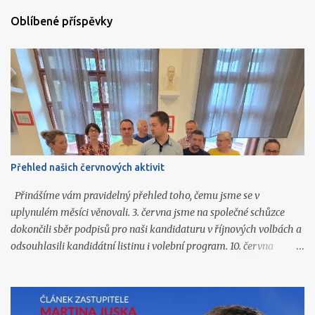
Oblíbené příspěvky
Přehled našich červnových aktivit
Přinášíme vám pravidelný přehled toho, čemu jsme se v
uplynulém měsíci věnovali. 3. června jsme na společné schůzce
dokončili sběr podpisů pro naši kandidaturu v říjnových volbách a
odsouhlasili kandidátní listinu i volební program. 10. června
připravili Martin Jusko, David Tichý, Vlastislav Málek a Jiří
Honzíček články do prázdninového vydání Čáslavských novin.
Všechny jsme následně zveřejnili také na našich sociálních sítích.
11. června navštívil Martin Jusko Den otevřených dveří v Domově