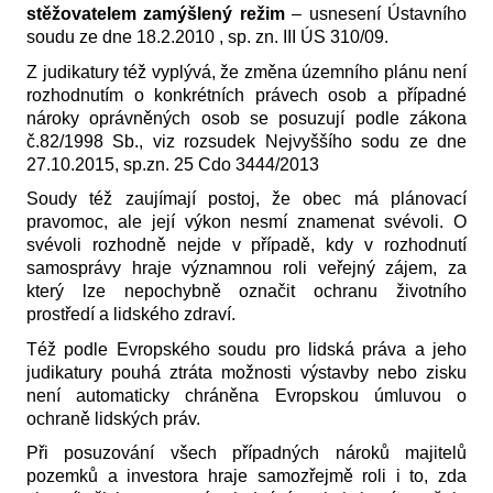
stěžovatelem zamýšlený režim
– usnesení Ústavního
soudu ze dne 18.2.2010 , sp. zn. III ÚS 310/09.
Z judikatury též vyplývá, že změna územního plánu není
rozhodnutím o konkrétních právech osob a případné
nároky oprávněných osob se posuzují podle zákona
č.82/1998 Sb., viz rozsudek Nejvyššího sodu ze dne
27.10.2015, sp.zn. 25 Cdo 3444/2013
Soudy též zaujímají postoj, že obec má plánovací
pravomoc, ale její výkon nesmí znamenat svévoli. O
svévoli rozhodně nejde v případě, kdy v rozhodnutí
samosprávy hraje významnou roli veřejný zájem, za
který lze nepochybně označit ochranu životního
prostředí a lidského zdraví.
Též podle Evropského soudu pro lidská práva a jeho
judikatury pouhá ztráta možnosti výstavby nebo zisku
není automaticky chráněna Evropskou úmluvou o
ochraně lidských práv.
Při posuzování všech případných nároků majitelů
pozemků a investora hraje samozřejmě roli i to, zda