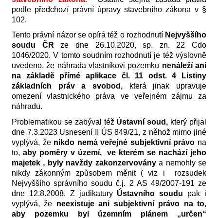
podle předchozí právní úpravy stavebního zákona v §
102.
Tento právní názor se opírá též o rozhodnutí
Nejvyššího
soudu ČR
ze dne 26.10.2020, sp. zn. 22 Cdo
1046/2020. V tomto soudním rozhodnutí je též výslovně
uvedeno, že náhrada vlastníkovi pozemku
nenáleží ani
na základě přímé aplikace čl. 11 odst. 4 Listiny
základních práv a svobod,
která jinak upravuje
omezení vlastnického práva ve veřejném zájmu za
náhradu.
Problematikou se zabýval též
Ústavní soud,
který přijal
dne 7.3.2023 Usnesení II ÚS 849/21, z něhož mimo jiné
vyplývá, že
nikdo nemá veřejné subjektivní právo
na
to,
aby poměry v území, ve kterém se nachází jeho
majetek , byly navždy zakonzervovány
a nemohly se
nikdy zákonným způsobem měnit ( viz i rozsudek
Nejvyššího správního soudu č.j. 2 AS 49/2007-191 ze
dne 12.8.2008. Z judikatury
Ústavního soudu
pak i
vyplývá, že
neexistuje ani subjektivní právo na to,
aby pozemku byl územním plánem „určen“