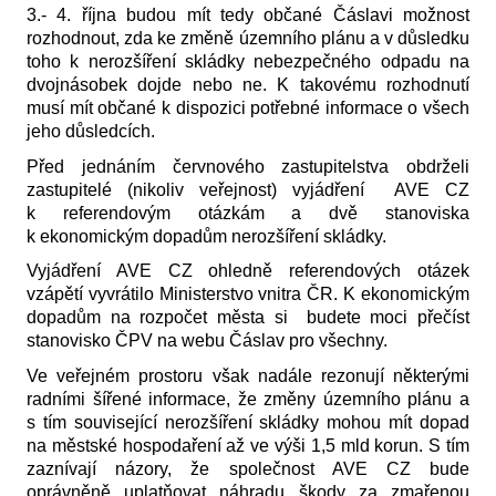
3.- 4. října budou mít tedy občané Čáslavi možnost
rozhodnout, zda ke změně územního plánu a v důsledku
toho k nerozšíření skládky nebezpečného odpadu na
dvojnásobek dojde nebo ne. K takovému rozhodnutí
musí mít občané k dispozici potřebné informace o všech
jeho důsledcích.
Před jednáním červnového zastupitelstva obdrželi
zastupitelé (nikoliv veřejnost) vyjádření AVE CZ
k referendovým otázkám a dvě stanoviska
k ekonomickým dopadům nerozšíření skládky.
Vyjádření AVE CZ ohledně referendových otázek
vzápětí vyvrátilo Ministerstvo vnitra ČR. K ekonomickým
dopadům na rozpočet města si budete moci přečíst
stanovisko ČPV na webu Čáslav pro všechny.
Ve veřejném prostoru však nadále rezonují některými
radními šířené informace, že změny územního plánu a
s tím související nerozšíření skládky mohou mít dopad
na městské hospodaření až ve výši 1,5 mld korun. S tím
zaznívají názory, že společnost AVE CZ bude
oprávněně uplatňovat náhradu škody za zmařenou