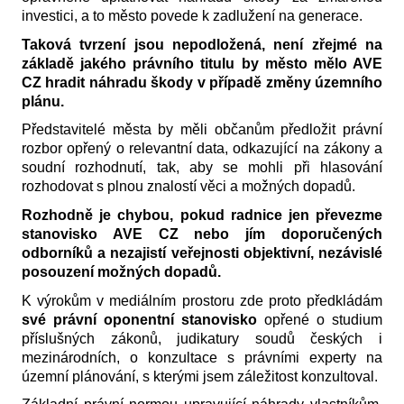
investici, a to město povede k zadlužení na generace.
Taková tvrzení jsou nepodložená, není zřejmé na
základě jakého právního titulu by město mělo AVE
CZ hradit náhradu škody v případě změny územního
plánu.
Představitelé města by měli občanům předložit právní
rozbor opřený o relevantní data, odkazující na zákony a
soudní rozhodnutí, tak, aby se mohli při hlasování
rozhodovat s plnou znalostí věci a možných dopadů.
Rozhodně je chybou, pokud radnice jen převezme
stanovisko AVE CZ nebo jím doporučených
odborníků a nezajistí veřejnosti objektivní, nezávislé
posouzení možných dopadů.
K výrokům v mediálním prostoru zde proto předkládám
své právní oponentní stanovisko
opřené o studium
příslušných zákonů, judikatury soudů českých i
mezinárodních, o konzultace s právními experty na
územní plánování, s kterými jsem záležitost konzultoval.