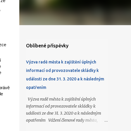
 že
o
ázce
Oblíbené příspěvky
í
Výzva radě města k zajištění úplných
e
informací od provozovatele skládky k
e
události ze dne 31. 3. 2020 a k následným
opatřením
právě
le
Výzva radě města k zajištění úplných
informací od provozovatele skládky k
události ze dne 31. 3. 2020 a k následným
opatřením Vážení členové rady města,
obracím se na Vás v návaznosti na