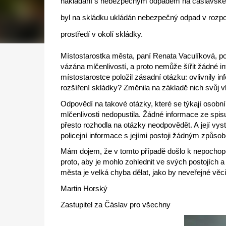
nakládání s nebezpečným odpadem na čáslavské sk
byl na skládku ukládán nebezpečný odpad v rozpor
prostředí v okolí skládky.
Místostarostka města, paní Renata Vaculíková, potv
vázána mlčenlivostí, a proto nemůže šířit žádné inf
místostarostce položil zásadní otázku: ovlivnily i
rozšíření skládky? Změnila na základě nich svůj v
Odpovědí na takové otázky, které se týkají osobn
mlčenlivosti nedopustila. Žádné informace ze spisu
přesto rozhodla na otázky neodpovědět. A její vy
policejní informace s jejími postoji žádným způso
Mám dojem, že v tomto případě došlo k nepochope
proto, aby je mohlo zohlednit ve svých postojích a 
města je velká chyba dělat, jako by neveřejné věc
Martin Horský
Zastupitel za Čáslav pro všechny