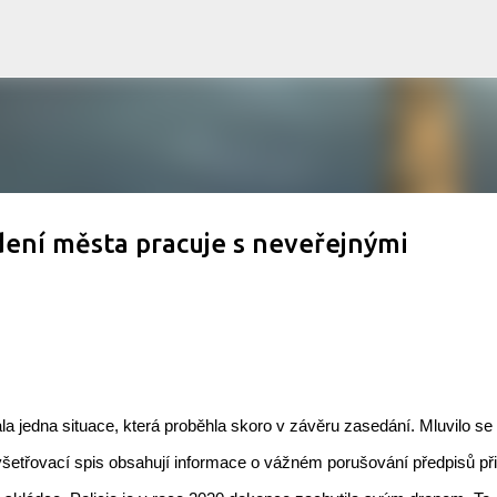
Přeskočit na hlavní obsah
edení města pracuje s neveřejnými
la jedna situace, která proběhla skoro v závěru zasedání. Mluvilo se
yšetřovací spis obsahují informace o vážném porušování předpisů při