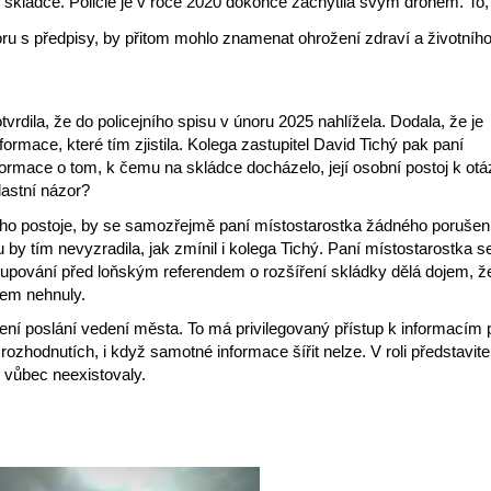
ládce. Policie je v roce 2020 dokonce zachytila svým dronem. To,
u s předpisy, by přitom mohlo znamenat ohrožení zdraví a životníh
rdila, že do policejního spisu v únoru 2025 nahlížela. Dodala, že je
ormace, které tím zjistila. Kolega zastupitel David Tichý pak paní
nformace o tom, k čemu na skládce docházelo, její osobní postoj k ot
lastní názor?
ího postoje, by se samozřejmě paní místostarostka žádného porušen
 by tím nevyzradila, jak zmínil i kolega Tichý. Paní místostarostka s
stupování před loňským referendem o rozšíření skládky dělá dojem, ž
bem nehnuly.
ní poslání vedení města. To má privilegovaný přístup k informacím 
rozhodnutích, i když samotné informace šířit nelze. V roli představite
i vůbec neexistovaly.