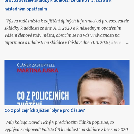
provozovatele skládky k události ze dne 31. 3. 2020 a k
následným opatřením
Výzva radě města k zajištění úplných informací od provozovatele
skládky k události ze dne 31. 3. 2020 a k následným opatřením
Vážení členové rady města, obracím se na Vás v návaznosti na
informace o události na skládce v Čáslavi dne 31. 3. 2020, které
jsme získali ve vyrozumění Policie ČR (k dispozici na
https://www.caslavprovsechny.cz/2026/06/vyrozumeni-policie-
k-vybuchu-pozaru-na.html ) a o kterých jsem Vás souhrnně
informoval na zasedání zastupitelstva 22. 6. 2026. Ze zmíněného
vyrozumění a z navazujících podkladů podle mého názoru
vyplývají další závažné otázky, které dosud nejsou veřejnosti
srozumitelně a úplně zodpovězeny. Skládka v Čáslavi je zařízení,
jehož provoz dlouhodobě ovlivňuje život ve městě. V letošním roce
došlo k zahájení provozu další etapy skládkování o objemu téměř
Co z policejních zjištění plyne pro Čáslav?
600 tis. m 3 , jejíž provoz dle odhadů potrvá minimálně několik
let. Občané města proto potřebují vědět, co se na skládce skutečně
Můj kolega David Tichý v předchozím článku popisuje, co
stalo, jaká opatření byla p...
vyplývá z odpovědi Policie ČR k události na skládce z března 2020.