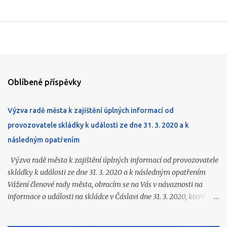
Oblíbené příspěvky
Výzva radě města k zajištění úplných informací od
provozovatele skládky k události ze dne 31. 3. 2020 a k
následným opatřením
Výzva radě města k zajištění úplných informací od provozovatele
skládky k události ze dne 31. 3. 2020 a k následným opatřením
Vážení členové rady města, obracím se na Vás v návaznosti na
informace o události na skládce v Čáslavi dne 31. 3. 2020, které
jsme získali ve vyrozumění Policie ČR (k dispozici na
https://www.caslavprovsechny.cz/2026/06/vyrozumeni-policie-