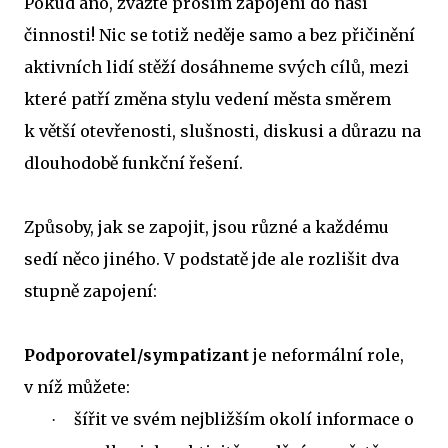
Pokud ano, zvažte prosím zapojení do naší
činnosti! Nic se totiž neděje samo a bez přičinění
aktivních lidí stěží dosáhneme svých cílů, mezi
které patří změna stylu vedení města směrem
k větší otevřenosti, slušnosti, diskusi a důrazu na
dlouhodobě funkční řešení.
Způsoby, jak se zapojit, jsou různé a každému
sedí něco jiného. V podstatě jde ale rozlišit dva
stupně zapojení:
Podporovatel/sympatizant
je neformální role,
v níž můžete:
šířit ve svém nejbližším okolí informace o
·