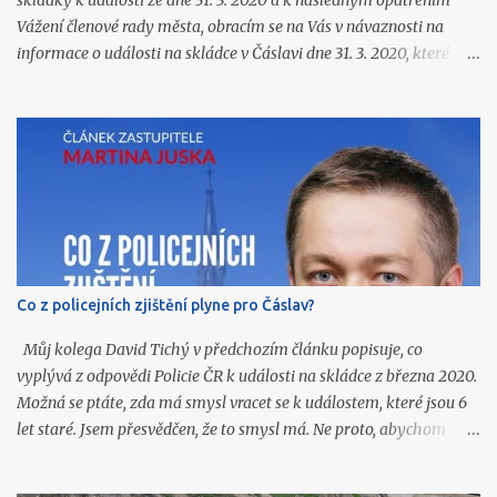
skládky k události ze dne 31. 3. 2020 a k následným opatřením
Vážení členové rady města, obracím se na Vás v návaznosti na
informace o události na skládce v Čáslavi dne 31. 3. 2020, které
jsme získali ve vyrozumění Policie ČR (k dispozici na
https://www.caslavprovsechny.cz/2026/06/vyrozumeni-policie-
k-vybuchu-pozaru-na.html ) a o kterých jsem Vás souhrnně
informoval na zasedání zastupitelstva 22. 6. 2026. Ze zmíněného
vyrozumění a z navazujících podkladů podle mého názoru
vyplývají další závažné otázky, které dosud nejsou veřejnosti
srozumitelně a úplně zodpovězeny. Skládka v Čáslavi je zařízení,
jehož provoz dlouhodobě ovlivňuje život ve městě. V letošním roce
došlo k zahájení provozu další etapy skládkování o objemu téměř
Co z policejních zjištění plyne pro Čáslav?
600 tis. m 3 , jejíž provoz dle odhadů potrvá minimálně několik
let. Občané města proto potřebují vědět, co se na skládce skutečně
Můj kolega David Tichý v předchozím článku popisuje, co
stalo, jaká opatření byla p...
vyplývá z odpovědi Policie ČR k události na skládce z března 2020.
Možná se ptáte, zda má smysl vracet se k událostem, které jsou 6
let staré. Jsem přesvědčen, že to smysl má. Ne proto, abychom
hledali viníky, ale proto, abychom se podle toho dokázali zařídit
do budoucna. Podstata je jednoduchá. Stačilo špatné označení