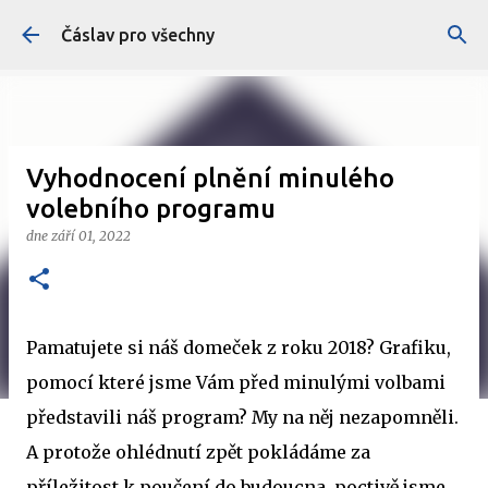
Přeskočit na hlavní obsah
Čáslav pro všechny
Vyhodnocení plnění minulého
volebního programu
dne
září 01, 2022
Pamatujete si náš domeček z roku 2018? Grafiku,
pomocí které jsme Vám před minulými volbami
představili náš program? My na něj nezapomněli.
A protože ohlédnutí zpět pokládáme za
příležitost k poučení do budoucna, poctivě jsme