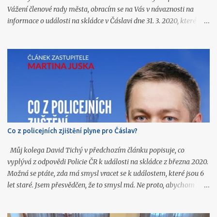
Vážení členové rady města, obracím se na Vás v návaznosti na
informace o události na skládce v Čáslavi dne 31. 3. 2020, které
jsme získali ve vyrozumění Policie ČR (k dispozici na
https://www.caslavprovsechny.cz/2026/06/vyrozumeni-policie-
k-vybuchu-pozaru-na.html ) a o kterých jsem Vás souhrnně
informoval na zasedání zastupitelstva 22. 6. 2026. Ze zmíněného
vyrozumění a z navazujících podkladů podle mého názoru
vyplývají další závažné otázky, které dosud nejsou veřejnosti
srozumitelně a úplně zodpovězeny. Skládka v Čáslavi je zařízení,
jehož provoz dlouhodobě ovlivňuje život ve městě. V letošním roce
došlo k zahájení provozu další etapy skládkování o objemu téměř
Co z policejních zjištění plyne pro Čáslav?
600 tis. m 3 , jejíž provoz dle odhadů potrvá minimálně několik
let. Občané města proto potřebují vědět, co se na skládce skutečně
Můj kolega David Tichý v předchozím článku popisuje, co
stalo, jaká opatření byla p...
vyplývá z odpovědi Policie ČR k události na skládce z března 2020.
Možná se ptáte, zda má smysl vracet se k událostem, které jsou 6
let staré. Jsem přesvědčen, že to smysl má. Ne proto, abychom
hledali viníky, ale proto, abychom se podle toho dokázali zařídit
do budoucna. Podstata je jednoduchá. Stačilo špatné označení