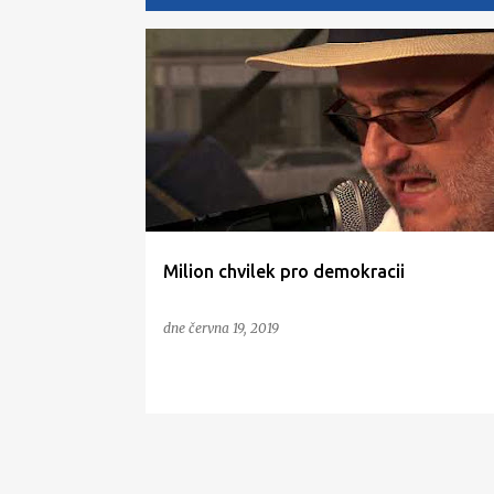
P
ř
í
s
p
ě
v
Milion chvilek pro demokracii
k
y
dne
června 19, 2019