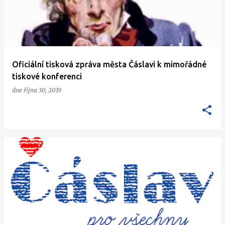
s
p
ě
v
Oficiální tisková zpráva města Čáslavi k mimořádné
k
tiskové konferenci
y
dne
října 30, 2019