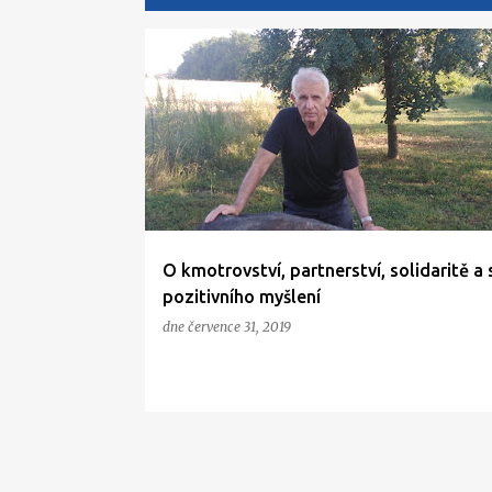
P
ř
í
s
p
ě
v
O kmotrovství, partnerství, solidaritě a 
k
pozitivního myšlení
y
dne
července 31, 2019