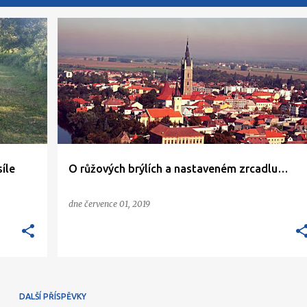
síle
O růžových brýlích a nastaveném zrcadlu…
dne
července 01, 2019
DALŠÍ PŘÍSPĚVKY