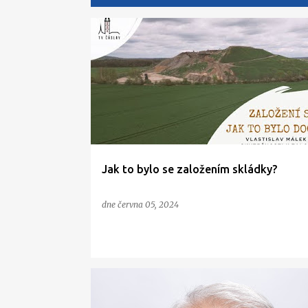
P
ř
í
s
p
ě
v
Jak to bylo se založením skládky?
k
y
dne
června 05, 2024