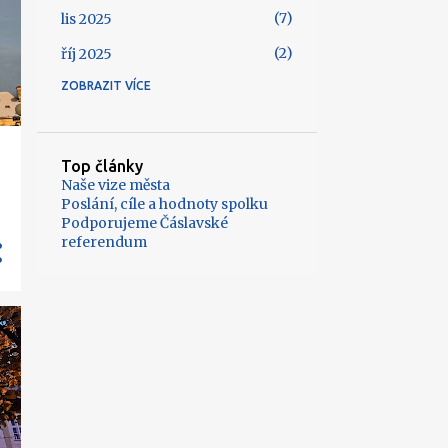
7
lis 2025
2
říj 2025
ZOBRAZIT VÍCE
6
zář 2025
6
srp 2025
1
čvc 2025
Top články
Naše vize města
3
čvn 2025
Poslání, cíle a hodnoty spolku
Podporujeme Čáslavské
4
kvě 2025
referendum
5
dub 2025
5
bře 2025
6
úno 2025
4
led 2025
4
pro 2024
7
lis 2024