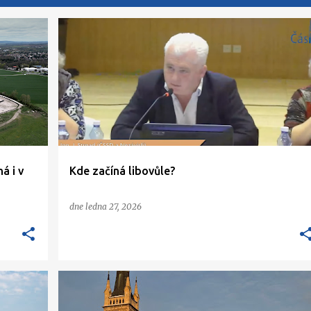
á i v
Kde začíná libovůle?
dne
ledna 27, 2026